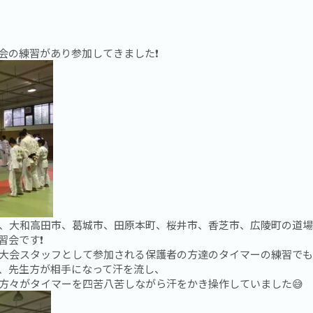
会の練習があり参加してきました❗️
、大和高田市、葛城市、田原本町、桜井市、香芝市、広陵町の道場か
会です❗️
大会スタッフとして参加される保護者の方達のタイマーの練習でもあ
、先生方が相手になって汗を流し、
方々がタイマーを四苦八苦しながら汗をかき操作していました😅