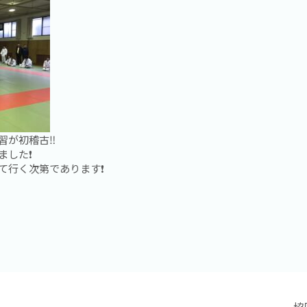
が初稽古‼️
した❗️
行く次第であります❗️
協