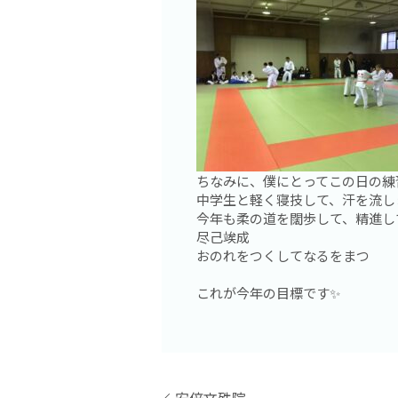
ちなみに、僕にとってこの日の練習
中学生と軽く寝技して、汗を流しま
今年も柔の道を闊歩して、精進して
尽己竢成
おのれをつくしてなるをまつ
これが今年の目標です✨
安倍文殊院