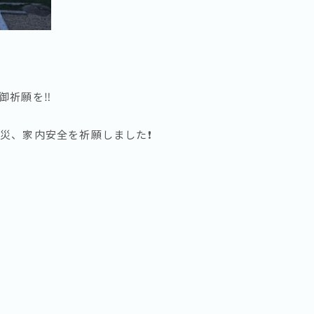
祈願を‼️
災、家内安全を祈願しました❗️