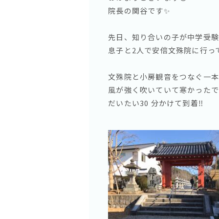
院長の関谷です✨
先日、知り合いの子が中学受験
息子と2人で安倍文殊院に行って
文殊院と小房観音をつなぐ一本道を
風が強く吹いていて寒かったで
だいたい30 分かけて到着‼️