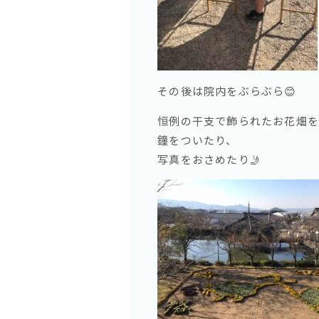
その後は院内をぶらぶら😊
恒例の干支で飾られたお花畑を
鐘をついたり、
写真をおさめたり🤳