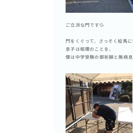
ご立派な門です💦
門をくぐって、さっそく絵馬に御
息子は相撲のことを、
僕は中学受験の御祈願と無病息