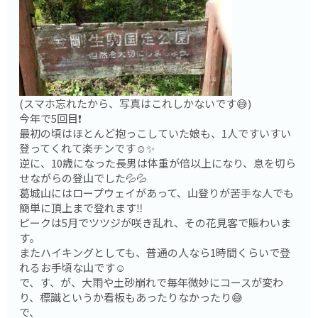
(スマホ忘れたから、写真はこれしかないです😅)
今年で5回目❗️
最初の頃はほとんど抱っこしていた娘も、1人ですいすい
登ってくれて楽チンです☺️✨
逆に、10歳になった長男は体重が倍以上になり、息を切ら
せながらの登山でした💦💦
葛城山にはロープウェイがあって、山登りが苦手な人でも
簡単に頂上まで登れます‼️
ピークは5月でツツジが咲き乱れ、その花見客で賑わいま
す。
またハイキングとしても、普通の人なら1時間くらいで登
れるお手頃な山です☺️
で、す、が、大雨や土砂崩れで毎年微妙にコースが変わ
り、標識というか看板もあったりなかったり😅
で、