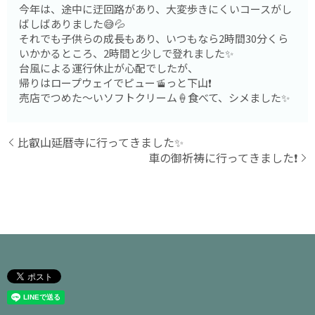
今年は、途中に迂回路があり、大変歩きにくいコースがし
ばしばありました😅💦
それでも子供らの成長もあり、いつもなら2時間30分くら
いかかるところ、2時間と少しで登れました✨
台風による運行休止が心配でしたが、
帰りはロープウェイでピュー🚡っと下山❗️
売店でつめた〜いソフトクリーム🍦食べて、シメました✨
比叡山延暦寺に行ってきました✨
車の御祈祷に行ってきました❗️