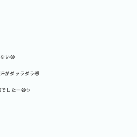
、
ない😣
汗がダッラダラ🤣
でしたー😆✨