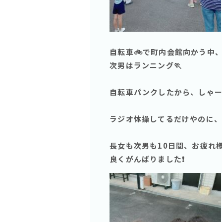
自転車🚲で町内会館向かう中
次男はランニング🏃
自転車パンクしたから、しゃー
ラジオ体操してるだけやのに、
長女も次男も10日間、お疲れ様
良くがんばりました❗️