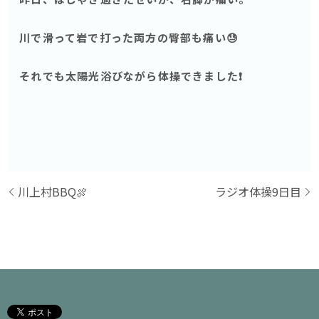
川で滑って岩で打った両方の臀部も痛い😓
それでも太陽光浴びながら体操できました❗️
川上村BBQ🍖
ラジオ体操9日目