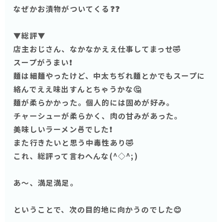
なぜかお漬物がついてくる❓❓
▼総評▼
店主おじさん、なかなかええ仕事してまっせ🤣
スープがうまい❗️
麺は細麺やったけど、中太ちぢれ麺とかでもスープに
絡んでええ味出すんとちゃうかな🤔
麺が柔らかかった。個人的には固めが好み。
チャーシューが柔らかく、肉の甘みがあった。
美味しいラーメン🍜でした❗️
また行きたいと思う中毒性あり🤣
これ、総評って言わへんな(^◇^;)
あ〜、満足満足。
ということで、次の目的地に向かうのでした😊