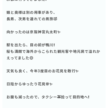
娘と奥様は別の用事があり、
長男、次男を連れての男旅🤣
向かったのは京阪神宮丸太町✨
駅を出たら、目の前が鴨川❗️
桜も満開で海外からこられた観光客や地元民で溢れか
えってました😊
天気も良く、今年3度目のお花見を敢行✨
日陰からゆったり花見🌸✨
お腹も減ったので、タクシー🚕拾って目的地へ❗️