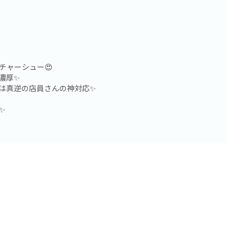
チャーシュー😍
濃厚✨
は真逆の店員さんの神対応✨
✨