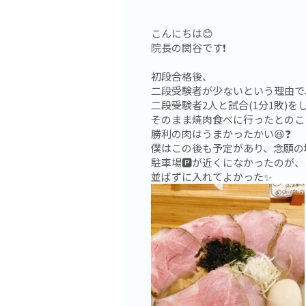
こんにちは😊
院長の関谷です❗️
初段合格後、
二段受験者が少ないという理由で
二段受験者2人と試合(1分1敗)を
そのまま焼肉食べに行ったとのこと
勝利の肉はうまかったかい😆❓
僕はこの後も予定があり、念願の塩
駐車場🅿️が近くになかったのが
並ばずに入れてよかった✨