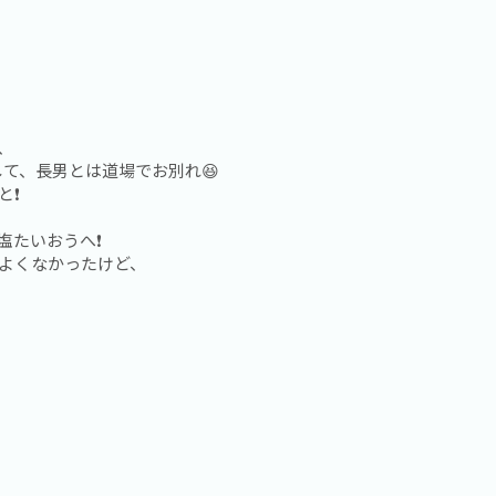
、
して、長男とは道場でお別れ😆
❗️
たいおうへ❗️
、よくなかったけど、