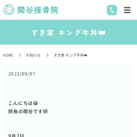
すき家 キング牛丼👑
HOME
お知らせ
すき家 キング牛丼👑
2023/09/07
こんにちは😃
院長の関谷です🤣
9月2日、