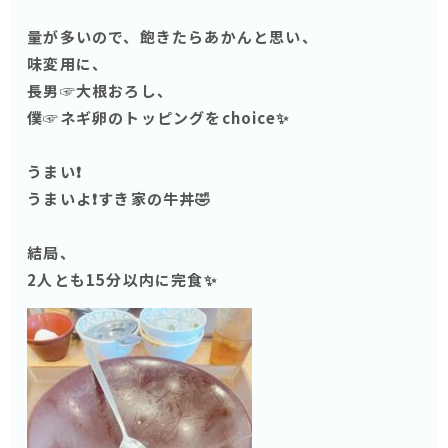
量が多いので、飽きたらあかんと思い、
味変用に、
長男☞大根おろし、
僕☞ネギ卵のトッピングをchoice✨
うまい❗️
うまいよ❗️すき家の牛丼🤣
結局、
2人とも15分以内に完食✨