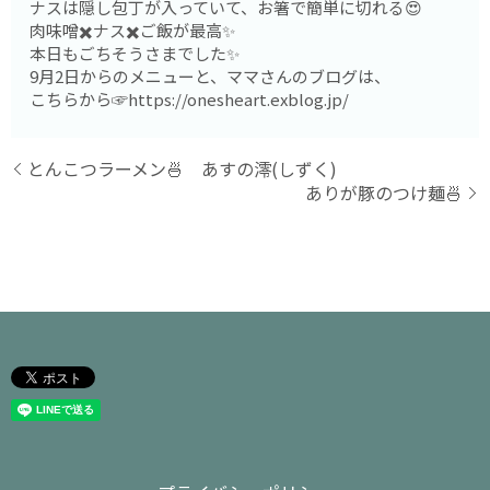
ナスは隠し包丁が入っていて、お箸で簡単に切れる😍
肉味噌✖️ナス✖️ご飯が最高✨
本日もごちそうさまでした✨
9月2日からのメニューと、ママさんのブログは、
こちらから☞https://onesheart.exblog.jp/
とんこつラーメン🍜 あすの澪(しずく)
ありが豚のつけ麺🍜