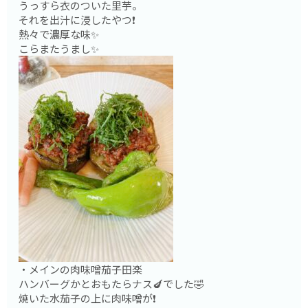
うっすら衣のついた里芋。
それを出汁に浸したやつ❗️
熱々で濃厚な味✨
こらまたうまし✨
・メインの肉味噌茄子田楽
ハンバーグかとおもたらナス🍆でした🤣
焼いた水茄子の上に肉味噌が❗️