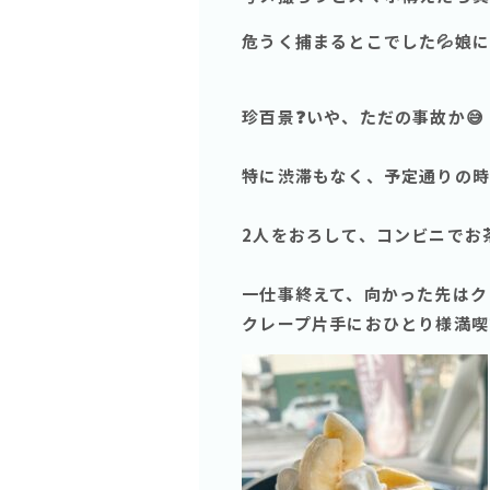
危うく捕まるとこでした💦娘
珍百景❓いや、ただの事故か😅
特に渋滞もなく、予定通りの時間
2人をおろして、コンビニでお
一仕事終えて、向かった先はクリ
クレープ片手におひとり様満喫で