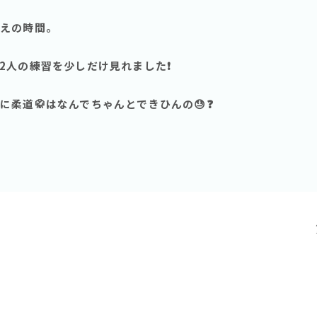
えの時間。
2人の練習を少しだけ見れました❗️
柔道🥋はなんでちゃんとできひんの😓❓