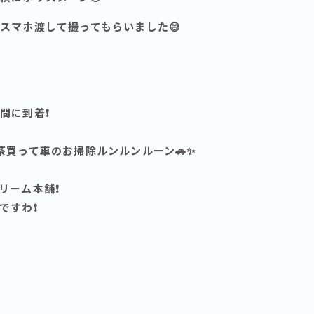
にスマホ渡して撮ってもらいました😅
に到着❗️
茶買って車のお掃除ルンルンルーン🚗✨
ーム本舗❗️
すわ❗️