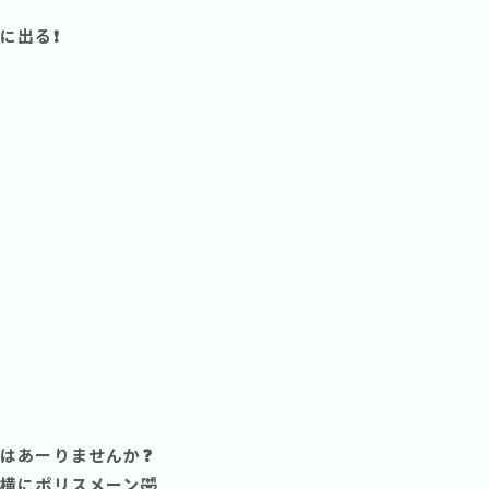
出る❗️
はあーりませんか❓
横にポリスメーン🤣