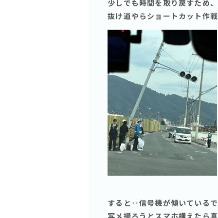
少しでも時間を取り戻すため、
抜け道やらショートカット作戦に
すると‥信号機が傾いているで
写メ撮ろうとスマホ構えたら真