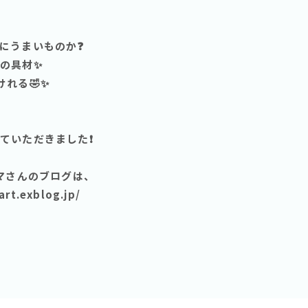
にうまいものか❓
の具材✨
れる🤣✨
いただきました❗️
ママさんのブログは、
t.exblog.jp/