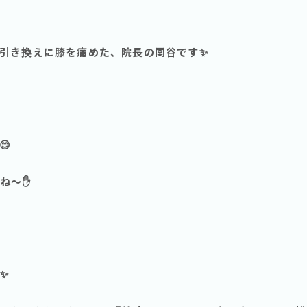
引き換えに膝を痛めた、院長の関谷です✨
😊
だね〜✋
✨