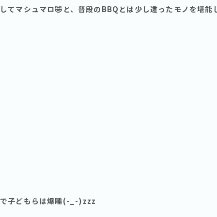
してマシュマロ🤣と、普段のBBQとは少し違ったモノを堪能
どもらは爆睡(-_-)zzz