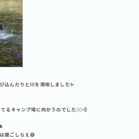
び込んだりと川を満喫しました✨
るキャンプ場に向かうのでした🏃‍♂️💨

は腹ごしらえ😆