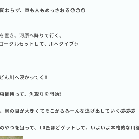
わらず、車も人もめっさおる😓😓😓
を置き、河原へ降りて行く。
ゴーグルセットして、川へダイブ✨
どん川へ浸かってく‼️
虫籠持って、魚取りを開始❗️
網の目が大きくてそこからみーんな逃げ出していく🤣🤣🤣
のやつを狙って、10匹ほどゲットして、いよいよ本格的な川遊