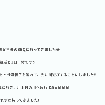
父主催のBBQに行ってきました😆
親戚と1日一緒です✨
人とヒサ君親子を連れて、先に川遊びすることにしました‼️
行き、川上村の川へlets &Go😆😆😆
れずに持ってきました❗️