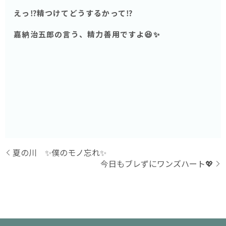
えっ⁉️精つけてどうするかって⁉️
嘉納治五郎の言う、精力善用ですよ😆✨
夏の川 ✨僕のモノ忘れ✨
今日もブレずにワンズハート💖