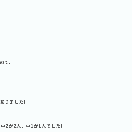
ので、
りました❗️
2が2人、中1が1人でした❗️