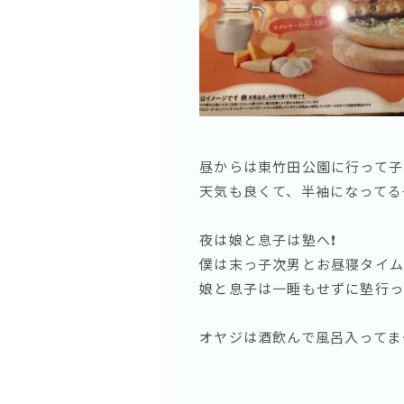
昼からは東竹田公園に行って子
天気も良くて、半袖になってる
夜は娘と息子は塾へ❗️
僕は末っ子次男とお昼寝タイム
娘と息子は一睡もせずに塾行っ
オヤジは酒飲んで風呂入ってま