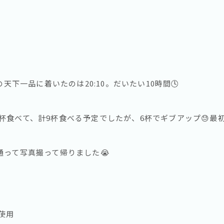
の天下一品に着いたのは20:10。だいたい10時間🕓
杯食べて、計9杯食べる予定でしたが、6杯でギブアップ😓最
通って写真撮って帰りました😭
ン使用