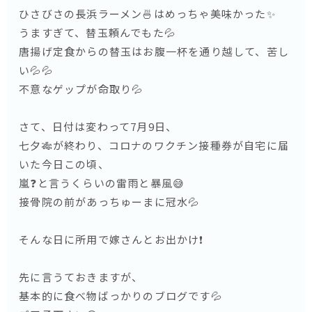
ひさびさの長浜ラーメン🍜はめっちゃ美味かった✨
うますぎて、替玉頼んでもた💦
唐揚げ定食からの替玉はお腹一杯を通り越して、苦し
い💦💦
不意なゲップが命取り💦
さて、日付は変わって7月9日、
七夕🎋が終わり、コロナのワクチン接種券が自宅に届
いた今日この頃、
嵐❓と言うくらいの雷雨と暴風😅
接骨院の前があっちゅーまに冠水💦
そんな日に所用で嫁さんとお出かけ❗️
先に言うておきますが、
基本的に食べ物ばっかりのブログです💦