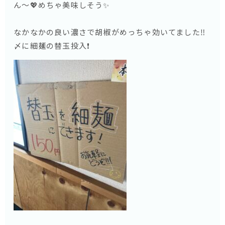
ん〜💖めちゃ美味しそう✨
なかなかの良い濃さで胡椒がめっちゃ効いてました‼️
〆に細麺の替玉投入❗️