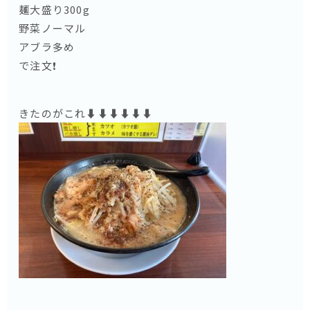
麺大盛り300g
野菜ノーマル
アブラ多め
で注文❗️
きたのがこれ⬇️⬇️⬇️⬇️⬇️⬇️