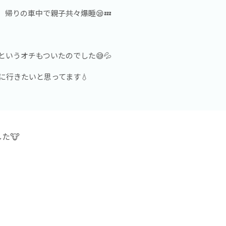
帰りの車中で親子共々爆睡😪💤
いうオチもついたのでした😅💦
に行きたいと思ってます💧
た🐮