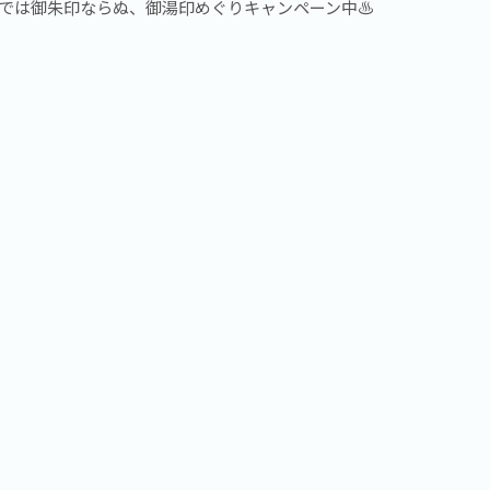
では御朱印ならぬ、御湯印めぐりキャンペーン中♨️