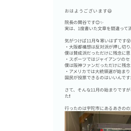
おはようございます😃
院長の関谷です😊✨
実は、1度書いた文章を間違って消
気がつけば11月🌀寒いはずです
・大阪都構想は反対派が押し切り
僕は賛成派だっただけに残念に思
・スポーツではジャイアンツのセ
僕は阪神ファンだっただけに残念
・アメリカでは大統領選が始まりま
国民が投票できるのはいいんです
さて、そんな11月の始まりです
た❗️
行ったのは宇陀市にあるあきのの湯