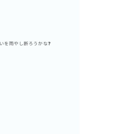
誘いを雨やし断ろうかな❓