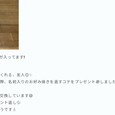
入ってます❗️
くれる、友人😊✨
際、名前入りのお好み焼きを返すコテをプレゼント🎁しました❗
交換しています😅
ント返し💦
うです💧