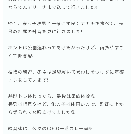
ならでんアリーナまで送って行きました✨
帰り、末っ子次男と一緒に仲良くナナチキ食べて、長
男の相撲の練習を見に行きました‼️
ホントは公園連れってあげたかったけど、雨☂️がすご
くて断念😭
相撲の練習、冬場は足袋履いてまわしをつけずに基礎
トレをしています❗️
基礎トレ終わったら、最後は柔軟体操💦
長男は得意やけど、他の子は体固いので、監督に上か
ら乗られて悲鳴あげてました💦
練習後は、久々のCOCO一番カレー🍛✨